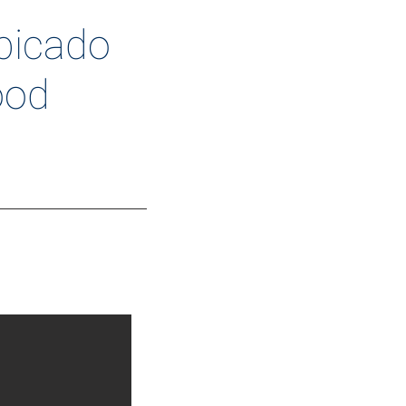
bicado
ood