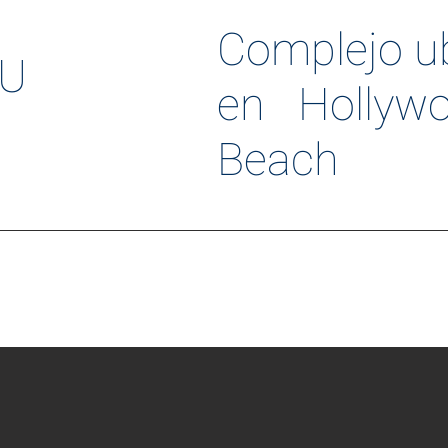
Complejo u
2U
en Hollyw
Beach