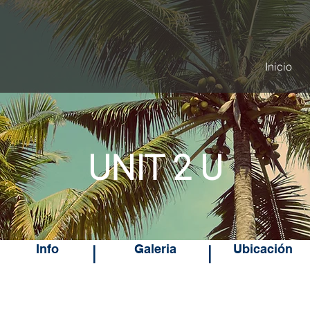
Inicio
UNIT 2 U
Info
Galeria
Ubicación
|
|