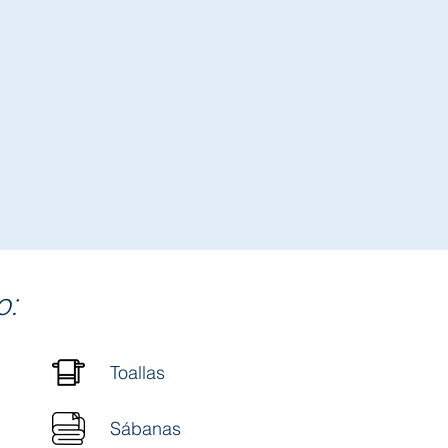
o:
Toallas
Sábanas